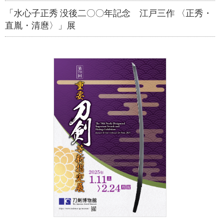
「水心子正秀 没後二〇〇年記念 江戸三作 〈正秀・
直胤・清麿〉」展