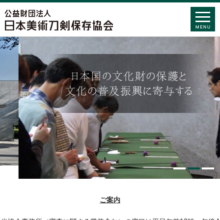
日本国の文化財の保護と
文化の普及振興に寄与する
1
2
3
ご案内