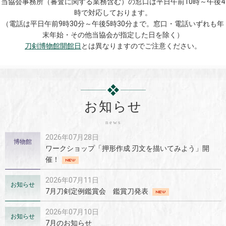
当協会事務所（審査に関する業務含む）の窓口は平日午前10時～午後4
時で対応しております。
（電話は平日午前9時30分～午後5時30分まで。窓口・電話いずれも年
末年始・その他当協会が指定した日を除く）
刀剣博物館開館日
とは異なりますのでご注意ください。
お知らせ
news
2026年07月28日
博物館
ワークショップ「押形作成 刃文を描いてみよう」開
催！
2026年07月11日
お知らせ
7月刀剣定例鑑賞会 鑑賞刀発表
2026年07月10日
お知らせ
7月のお知らせ