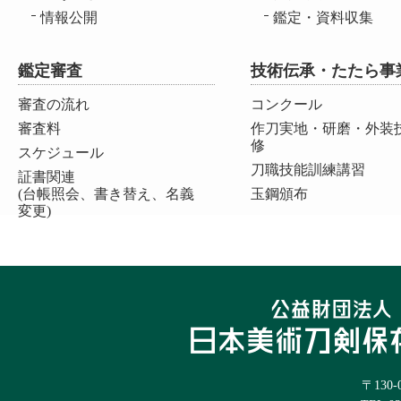
情報公開
鑑定・資料収集
鑑定審査
技術伝承・たたら事
審査の流れ
コンクール
審査料
作刀実地・研磨・外装
修
スケジュール
刀職技能訓練講習
証書関連
(台帳照会、書き替え、名義
玉鋼頒布
変更)
〒130