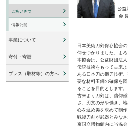
公益
ごあいさつ
会 
情報公開
事業について
日本美術刀剣保存協会の
仰せつかりました。よろ
寄付・寄贈
本協会は、公益財団法人
伝統技術をもって古来よ
プレス（取材等）の方へ
ある日本刀の鍛刀技術、
要な材料玉鋼の確保を図
ることを目的とします。
古来より刀剣は、信仰儀
さ、刃文の形や働き、地
心を込め美を求めて制作
戦後刀剣が武器とみなさ
京国立博物館内に当協会を