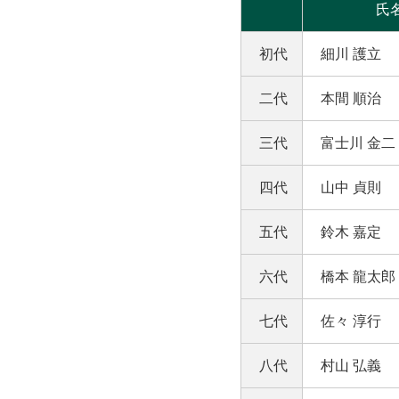
氏
初代
細川 護立
二代
本間 順治
三代
富士川 金二
四代
山中 貞則
五代
鈴木 嘉定
六代
橋本 龍太郎
七代
佐々 淳行
八代
村山 弘義