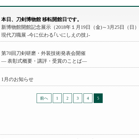
本日、刀剣博物館 移転開館日です。
新博物館開館記念展示（2018年１月19日（金)～3月25日（日
現代刀職展 -今に伝わる｢いにしえの技｣-
第70回刀剣研磨・外装技術発表会開催
― 表彰式概要・講評・受賞のことば―
1月のお知らせ
前へ
1
2
3
4
5