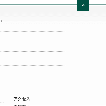
ページト
））
アクセス