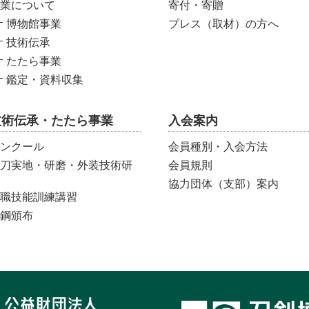
業について
寄付・寄贈
博物館事業
プレス（取材）の方へ
技術伝承
たたら事業
鑑定・資料収集
技術伝承・たたら事業
入会案内
ンクール
会員種別・入会方法
刀実地・研磨・外装技術研
会員規則
協力団体（支部）案内
職技能訓練講習
鋼頒布