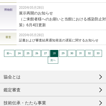
2020年05月28日
博物館
展示再開のお知らせ
（ご来館者様へのお願いと当館における感染防止対
策）6月4日更新
2020年05月28日
審査
証書および審査結果通知発送の遅延に関するお知らせ
前へ
24
25
26
27
28
29
30
31
32
33
次へ
協会とは
鑑定審査
技術伝承・たたら事業