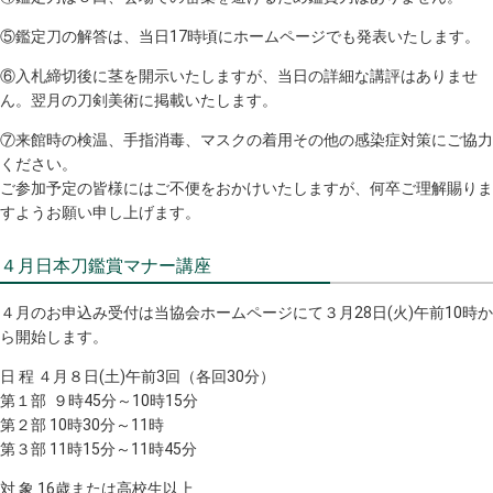
⑤鑑定刀の解答は、当日17時頃にホームページでも発表いたします。
⑥入札締切後に茎を開示いたしますが、当日の詳細な講評はありませ
ん。翌月の刀剣美術に掲載いたします。
⑦来館時の検温、手指消毒、マスクの着用その他の感染症対策にご協力
ください。
ご参加予定の皆様にはご不便をおかけいたしますが、何卒ご理解賜りま
すようお願い申し上げます。
４月日本刀鑑賞マナー講座
４月のお申込み受付は当協会ホームページにて３月28日(火)午前10時か
ら開始します。
日 程 ４月８日(土)午前3回（各回30分）
第１部 ９時45分～10時15分
第２部 10時30分～11時
第３部 11時15分～11時45分
対 象 16歳または高校生以上