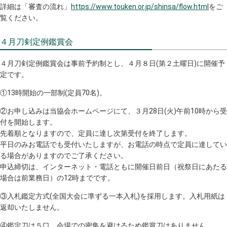
詳細は「審査の流れ」
https://www.touken.or.jp/shinsa/flow.html
をご
覧ください。
４月刀剣定例鑑賞会
４月刀剣定例鑑賞会は事前予約制とし、４月８日(第２土曜日)に開催予
定です。
①13時開始の一部制(定員70名)。
②お申し込みは当協会ホームページにて、３月28日(火)午前10時から受
付を開始します。
先着順となりますので、定員に達し次第受付を終了します。
平日のみお電話でも受付いたしますが、お電話の時点で定員に達してい
る場合がありますのでご了承ください。
申込締切は、インターネット・電話ともに開催日前日（祝祭日にあたる
場合は前業務日）の12時までです。
③入札鑑定方式(全国大会に準ずる一本入札)を採用します。入札用紙は
返却いたしません。
④鑑定刀は５口、会場での密集を避けるため鑑賞刀はありません。