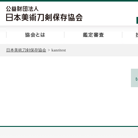
協会とは
鑑定審
日本美術刀剣保存協会
>
kanritest