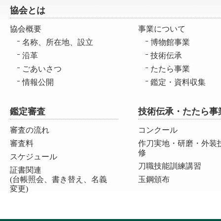
協会とは
協会概要
事業について
名称、所在地、設立
博物館事業
沿革
技術伝承
ごあいさつ
たたら事業
情報公開
鑑定・資料収集
鑑定審査
技術伝承・たたら事
審査の流れ
コンクール
審査料
作刀実地・研磨・外装
修
スケジュール
刀職技能訓練講習
証書関連
(台帳照会、書き替え、名義
玉鋼頒布
変更)