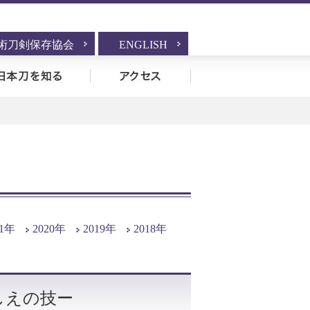
術刀剣保存協会
ENGLISH
ント
日本刀を知る
アクセス
21年
2020年
2019年
2018年
しえの技ー