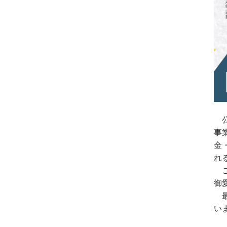
公
事
金
れ
ご
御
最
い