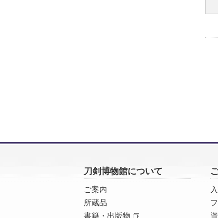
刀剣博物館について
ご案内
入
所蔵品
フ
書籍・出版物
資