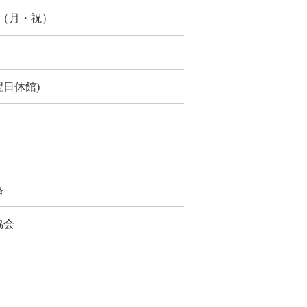
4日（月・祝）
日休館)
格
協会