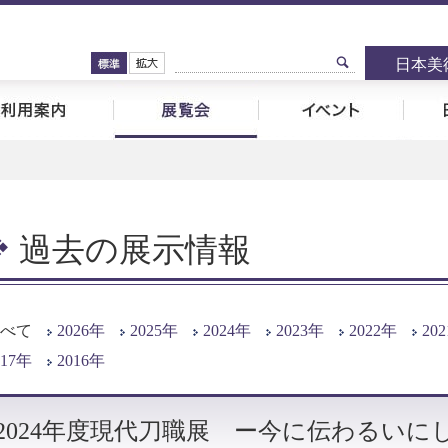
検索
標準
拡大
日本美
物館について
ご利用案内
展覧会
イベ
過去の展示情報
べて
2026年
2025年
2024年
2023年
2022年
20
017年
2016年
2024年度現代刀職展 ー今に伝わるいに