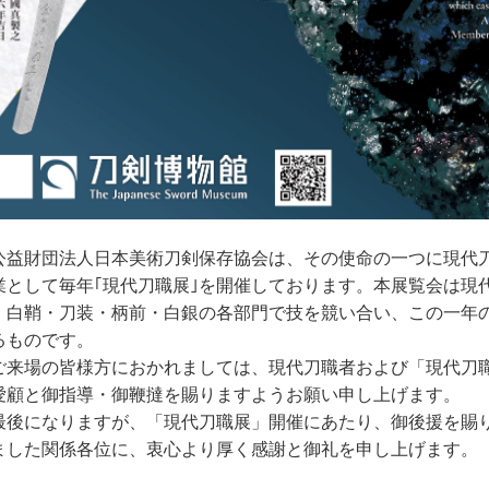
益財団法人日本美術刀剣保存協会は、その使命の一つに現代
業として毎年｢現代刀職展｣を開催しております。本展覧会は現
・
白鞘
・刀装
・柄前・白銀の各部門で技を競い合い、この一年
るものです。
来場の皆様方におかれましては、現代刀職者および「現代刀
愛顧と御指導・御鞭撻を賜りますようお願い申し上げます。
後になりますが、「現代刀職展」開催にあたり、御後援を賜
ました関係各位に、衷心より厚く感謝と御礼を申し上げます。