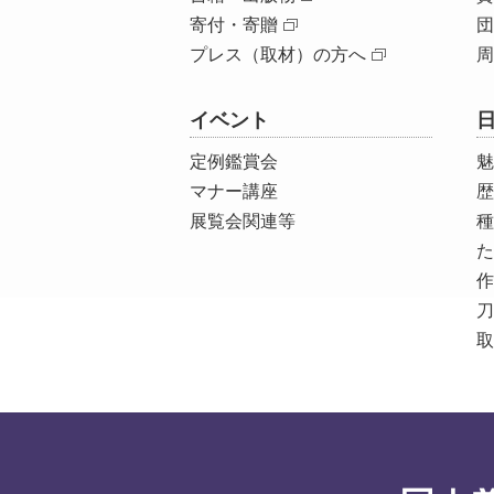
寄付・寄贈
団
プレス（取材）の方へ
周
イベント
定例鑑賞会
魅
マナー講座
歴
展覧会関連等
種
た
作
刀
取